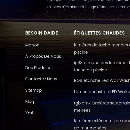
Rise Optoelectronics Co.,Ltd est un fabricant pro
d'unités d'éclairage à usage résidentiel, commerc
BESOIN DAIDE
ÉTIQUETTES CHAUDES
Maison
lumières de tache menées 
piscine
À Propos De Nous
ip68 a mené des lumières 
Des Produits
tache de piscine
Contactez Nous
RGB étanche Led Wall Was
Sitemap
Lampe encastrée LED Walko
Blog
rgb dmx lumières souterrai
menées
Xml
lumières extérieures de ron
de mur menées