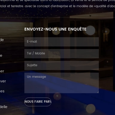
fessionnel et se spécialise dans la fabrication, la vente et le service de pro
ial et terrestre. avec le concept d'entreprise et le modèle de «qualité d'ab
ENVOYEZ-NOUS UNE ENQUÊTE
de
de
her
ver
nes
delle