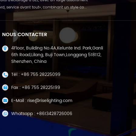
duits d'éclairage à DEL, avec un large assortiment
ord, service avant tout», combinant un style co...
NOUS CONTACTER
4Floor, Building No.4A,Kelunte Ind. Park,Ganli
6th Road,Lilang, Buji Town,Longgang 518112,
Shenzhen, China
Tél :
+86 755 28225099
Fax :
+86 755 28225199
E-Mail :
rise@riselighting.com
Whatsapp :
+8613428726006