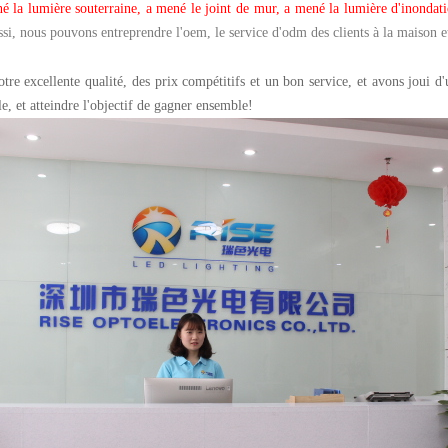
 la lumière souterraine, a mené le joint de mur, a mené la lumière d'inondati
ssi, nous pouvons entreprendre l'oem, le service d'odm des clients à la maison et
tre excellente qualité, des prix compétitifs et un bon service, et avons joui d
le, et atteindre l'objectif de gagner ensemble!