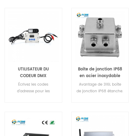
UTILISATEUR DU
Boîte de jonction IP68
CODEUR DMX
en acier inoxydable
316L
Écrivez les codes
Avantage de 316L boîte
d'adresse pour les
de jonction IP68 étanche.
éclairages sous-marins à
Mode de connexion
LED, les éclairages de
simple. Aucun
fontaine à LED, les
démontage, vérifiez
éclairages de sol à LED et
rapidement Humidité
les éclairages de lave-
interne et humidité
mur à LED .
Caractéristiques: Taille du