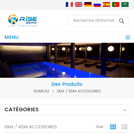
MENU
Des Produits
DOMICILE
DMX / RDM ACCESSOIRES
CATÉGORIES
DMX / RDM ACCESSOIRES
Vue :
Grid Vie
Lis