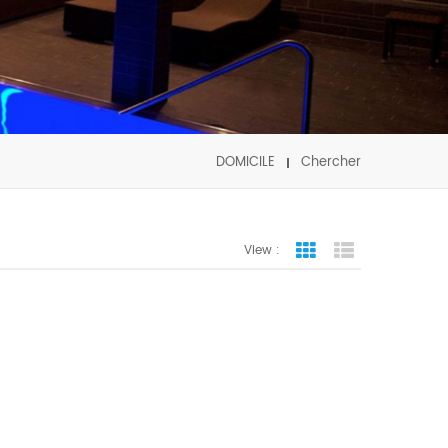
DOMICILE
Chercher
View :
Grid View
List View