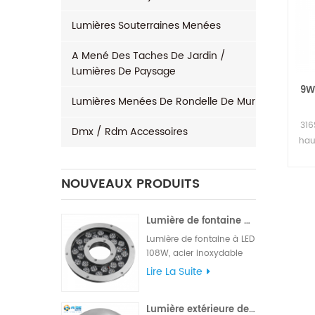
Lumières Souterraines Menées
A Mené Des Taches De Jardin /
Lumières De Paysage
9W,
Lumières Menées De Rondelle De Mur
316
Dmx / Rdm Accessoires
hau
NOUVEAUX PRODUITS
Lumière de fontaine à LED étanche 96x3W 120W
Lumière de fontaine à LED
108W, acier inoxydable
316L de haute qualité
Lire La Suite
pour le matériel, marque
célèbre High LM, puces
Lumière extérieure de piscine de 24W 316L IP68 LED d'acier inoxydable
Edison ou Epistar, fournie