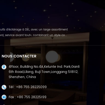
duits d'éclairage à DEL, avec un large assortiment
ord, service avant tout», combinant un style co...
NOUS CONTACTER
4Floor, Building No.4A,Kelunte Ind. Park,Ganli
6th Road,Lilang, Buji Town,Longgang 518112,
Shenzhen, China
Tél :
+86 755 28225099
Fax :
+86 755 28225199