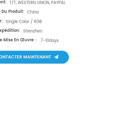
nt:
T/T, WESTERN UNION, PAYPAL
 Du Produit:
China
r:
Single Color / RGB
xpédition:
Shenzhen
De Mise En Œuvre：
7-10days
ONTACTER MAINTENANT