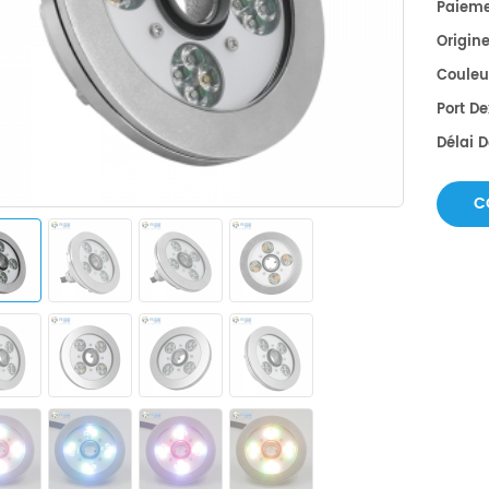
Paieme
Origine
Couleu
Port De
Délai 
C