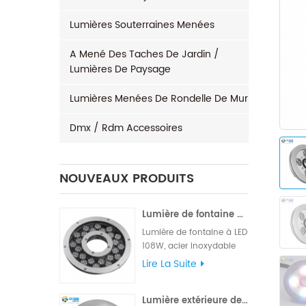
Lumières Souterraines Menées
A Mené Des Taches De Jardin /
Lumières De Paysage
Lumières Menées De Rondelle De Mur
Dmx / Rdm Accessoires
NOUVEAUX PRODUITS
Lumière de fontaine à LED étanche 96x3W 120W
Lumière de fontaine à LED
108W, acier inoxydable
316L de haute qualité
Lire La Suite
pour le matériel, marque
célèbre High LM, puces
Lumière extérieure de piscine de 24W 316L IP68 LED d'acier inoxydable
Edison ou Epistar, fournie