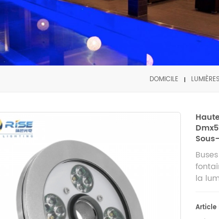
DOMICILE
LUMIÈRE
Haute
Dmx51
Sous-
Buses
fonta
la lum
Article