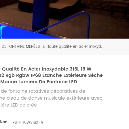
S DE FONTAINE MENÉES
Haute qualité en acier inoxydable 316L 18 W dmx512 rgb rgbw IP68 étanche extérieure sèche sous-marine lumière de fontaine LED
 Qualité En Acier Inoxydable 316L 18 W
2 Rgb Rgbw IP68 Étanche Extérieure Sèche
Marine Lumière De Fontaine LED
 de fontaine rotatives décoratives de
ine d'eau de danse musicale extérieure avec
ière LED colorée
 Non.:
RS-FT16W316X-A​