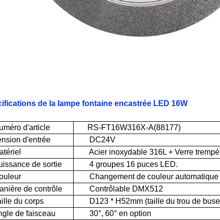
ifications de la lampe fontaine encastrée LED 16W
ro d'article
RS-FT16W316X-A(88177)
ion d'entrée
DC24V
ériel
Acier inoxydable 316L + Verre trempé
sance de sortie
4 groupes 16 puces LED.
leur
Changement de couleur automatique
ère de contrôle
Contrôlable DMX512
le du corps
D123 * H52mm (taille du trou de buse
e de faisceau
30°, 60° en option