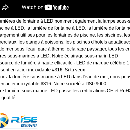
umières de fontaine à LED nomment également la lampe sous-sol
scine à LED, la lumière de fontaine à LED, la lumière de fontain
largement utilisés pour les fontaines de piscine, les piscines, le
rciaux, les étangs à poissons, les piscines d'hôtels aquatique
de mer sous l'eau, parc à thème, éclairage paysager, tous les e
res sous-marines à LED. Notre éclairage sous-marin LED
source de lumière à haute efficacité - LED de marque célèbre
sont en acier inoxydable #316. Si tu veux
quez la lumière sous-marine à LED dans l'eau de mer, nous po
n acier inoxydable #316. Notre société a l'IS0 9000
tre lumière sous-marine LED passe les certifications CE et RoH
 qualité.