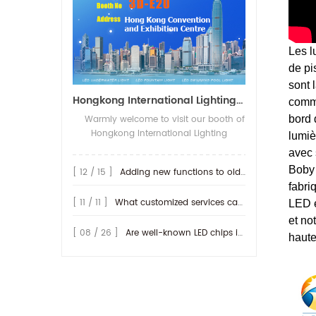
Les l
de pi
sont 
Hongkong International Lighting Show on April 20-23th,2026
comme
bord 
Warmly welcome to visit our booth of
Hongkong International Lighting
lumiè
fair(Spring Edition), The show open on
avec 
20-23th,April 2026 in Hong Kong
Boby 
[ 12 / 15 ]
Adding new functions to old lamp
Convention and Exhibition Centre. We
fabri
will be show more IP68-rated outdoor
[ 11 / 11 ]
What customized services can be provided by RISE ?
LED e
products, along with their connection
methods. We look forward to seeing
et no
you at our booth! Booth No.: 3D-E20
[ 08 / 26 ]
Are well-known LED chips important for producing LED lamps?
haute