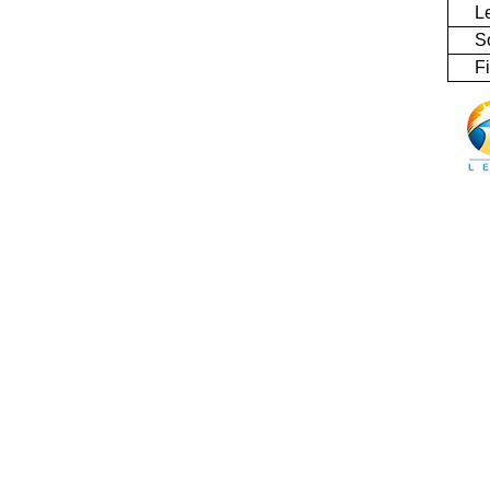
Len
Sou
Fil 