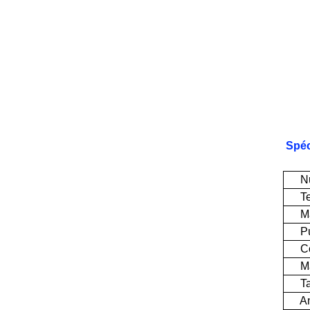
Spéc
Numé
Tens
Mat
Puis
Cou
Mani
Tail
Angl