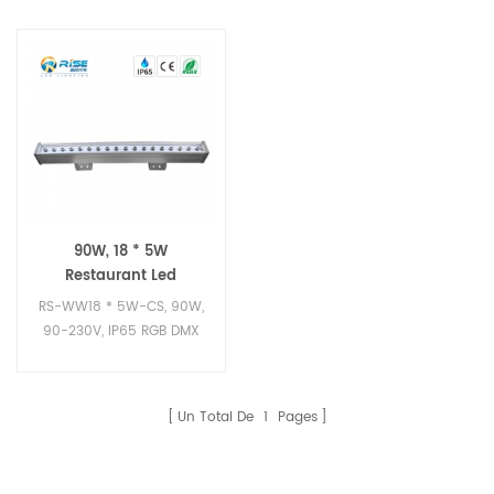
90W, 18 * 5W
Restaurant Led
extérieur mur rondelle
RS-WW18 * 5W-CS, 90W,
éclairage
90-230V, IP65 RGB DMX
ville couleur rondelle de
mur led d'éclairage
Un Total De
1
Pages