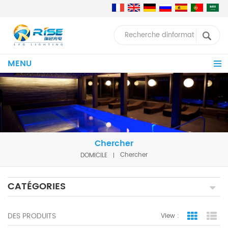
MENU
Chercher
DOMICILE
Chercher
CATÉGORIES
DES PRODUITS
View :
Grid Vie
Lis