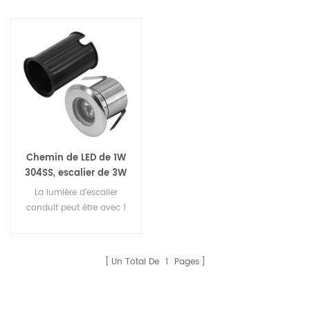
Chemin de LED de 1W
304SS, escalier de 3W
LED
La lumière d'escalier
conduit peut être avec 1
côté plafonnier
Un Total De
1
Pages