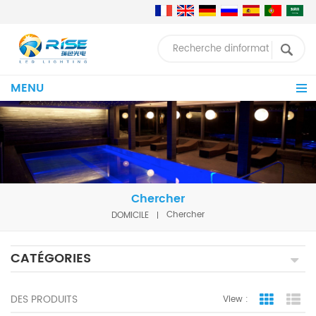
MENU
Chercher
DOMICILE
Chercher
CATÉGORIES
DES PRODUITS
View :
Grid Vie
Lis